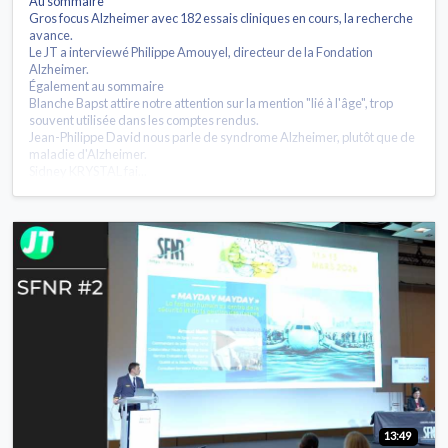
Au sommaire
Gros focus Alzheimer avec 182 essais cliniques en cours, la recherche
avance.
Le JT a interviewé Philippe Amouyel, directeur de la Fondation
Alzheimer.
Également au sommaire
Blanche Bapst attire notre attention sur la mention "lié à l'âge", trop
souvent utilisée dans les comptes rendus.
Jean-Philippe David nous parle de syndrome Alzheimer, plutôt que de
maladie d'Alzheimer.
Sidney KRYSTAL fai...
13:49