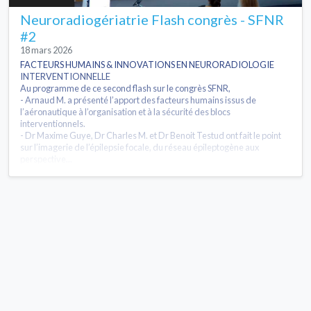
Neuroradiogériatrie Flash congrès - SFNR
#2
18 mars 2026
FACTEURS HUMAINS & INNOVATIONS EN NEURORADIOLOGIE
INTERVENTIONNELLE
Au programme de ce second flash sur le congrès SFNR,
- Arnaud M. a présenté l’apport des facteurs humains issus de
l’aéronautique à l’organisation et à la sécurité des blocs
interventionnels.
- Dr Maxime Guye, Dr Charles M. et Dr Benoit Testud ont fait le point
sur l’imagerie de l’épilepsie focale, du réseau épileptogène aux
perspective...