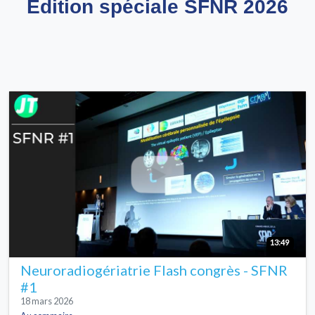
Edition spéciale SFNR 2026
13:49
Neuroradiogériatrie Flash congrès - SFNR
#1
18 mars 2026