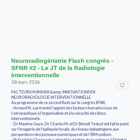
Neuroradiogériatrie Flash congrès -
SFNR #2 - Le JT de la Radiologie
Interventionnelle
18 mars 2026
FACTEURS HUMAINS &amp; INNOVATIONS EN
NEURORADIOLOGIE INTERVENTIONNELLE
Au programme de ce second flash sur le congrès SFNR,
- Arnaud M. a présenté l’apport des facteurs humains issus de
l’aéronautique à l’organisation et à la sécurité des blocs
interventionnels.
- Dr Maxime Guye, Dr Charles M. et Dr Benoit Testud ont fait le point
sur l’imagerie de l’épilepsie focale, du réseau épileptogène aux
perspectives des jumeaux numériques et de l’IRM sodium.
- Pr Frédéric Clarençon a abordé la gestion de la violence à l’hôpital